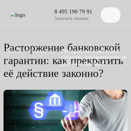
8 495 190 79 91
Заказать звонок
Расторжение банковской
Главная
Медиацентр
Расторжение банковской
гарантии: как прекратить
гарантии: как прекратить её
действие законно?
её действие законно?