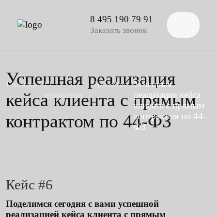
8 495 190 79 91
Заказать звонок
Успешная реализация
Главная
О
Проекты
Успешная
кейса клиента с прямым
компании
реализация кейса
клиента с прямым
контрактом по 44-ФЗ
контрактом по 44-
ФЗ
Кейс #6
Поделимся сегодня с вами успешной
реализацией кейса клиента с прямым