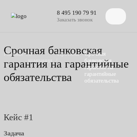
8 495 190 79 91
Заказать звонок
Срочная банковская
Главная
О
Проекты
Срочная
гарантия на гарантийные
компании
банковская
гарантия на
обязательства
гарантийные
обязательства
Кейс #1
Задача